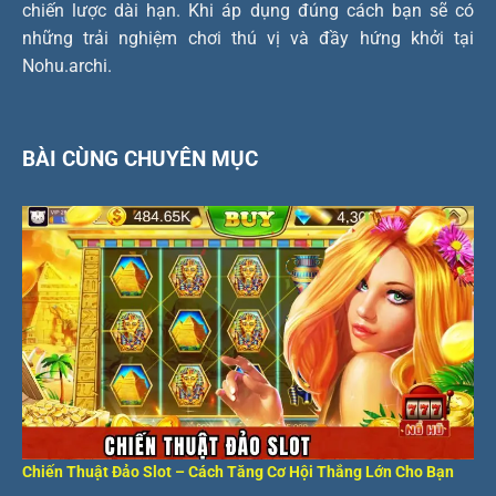
chiến lược dài hạn. Khi áp dụng đúng cách bạn sẽ có
những trải nghiệm chơi thú vị và đầy hứng khởi tại
Nohu.archi.
BÀI CÙNG CHUYÊN MỤC
Chiến Thuật Đảo Slot – Cách Tăng Cơ Hội Thắng Lớn Cho Bạn