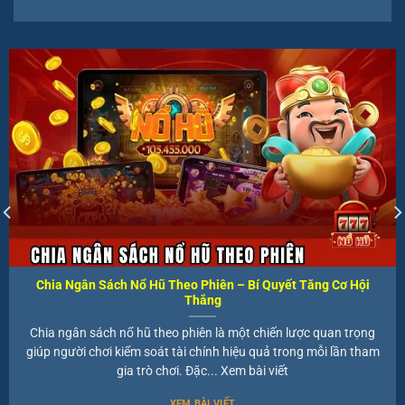
Chia Ngân Sách Nổ Hũ Theo Phiên – Bí Quyết Tăng Cơ Hội
Thắng
Chia ngân sách nổ hũ theo phiên là một chiến lược quan trọng
giúp người chơi kiểm soát tài chính hiệu quả trong mỗi lần tham
gia trò chơi. Đặc... Xem bài viết
XEM BÀI VIẾT