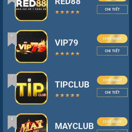
RED88
CHI TIẾT
6
CHƠI NGAY
VIP79
CHI TIẾT
7
CHƠI NGAY
TIPCLUB
CHI TIẾT
8
CHƠI NGAY
MAYCLUB