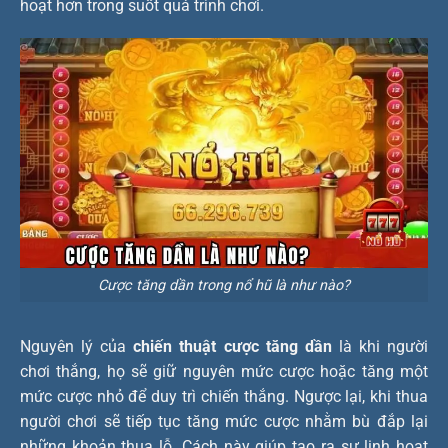
hoạt hơn trong suốt quá trình chơi.
Cược tăng dần trong nổ hũ là như nào?
Nguyên lý của
chiến thuật cược tăng dần
là khi người
chơi thắng, họ sẽ giữ nguyên mức cược hoặc tăng một
mức cược nhỏ để duy trì chiến thắng. Ngược lại, khi thua
người chơi sẽ tiếp tục tăng mức cược nhằm bù đắp lại
những khoản thua lỗ. Cách này giúp tạo ra sự linh hoạt