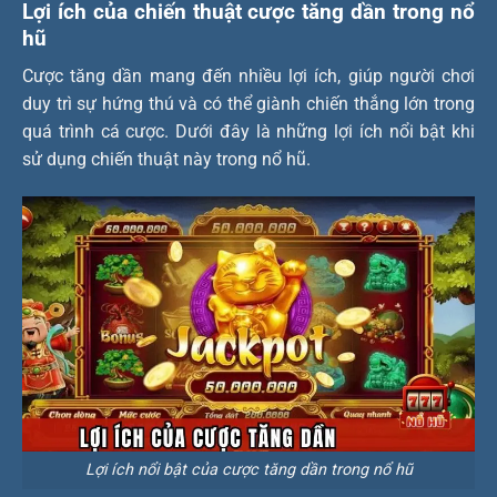
Lợi ích của chiến thuật cược tăng dần trong nổ
hũ
Cược tăng dần mang đến nhiều lợi ích, giúp người chơi
duy trì sự hứng thú và có thể giành chiến thắng lớn trong
quá trình cá cược. Dưới đây là những lợi ích nổi bật khi
sử dụng chiến thuật này trong nổ hũ.
Lợi ích nổi bật của cược tăng dần trong nổ hũ