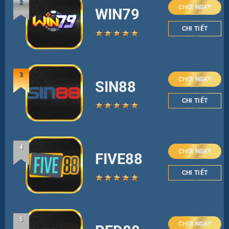
2
CHƠI NGAY
WIN79
CHI TIẾT
3
CHƠI NGAY
SIN88
CHI TIẾT
4
CHƠI NGAY
FIVE88
CHI TIẾT
5
CHƠI NGAY