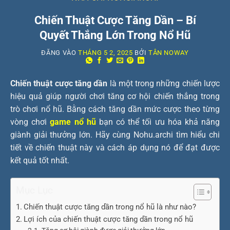
Chiến Thuật Cược Tăng Dần – Bí
Quyết Thắng Lớn Trong Nổ Hũ
ĐĂNG VÀO
THÁNG 5 2, 2025
BỞI
TÂN NOWAY
Chiến thuật cược tăng dần
là một trong những chiến lược
hiệu quả giúp người chơi tăng cơ hội chiến thắng trong
trò chơi nổ hũ. Bằng cách tăng dần mức cược theo từng
vòng chơi
game nổ hũ
bạn có thể tối ưu hóa khả năng
giành giải thưởng lớn. Hãy cùng Nohu.archi tìm hiểu chi
tiết về chiến thuật này và cách áp dụng nó để đạt được
kết quả tốt nhất.
Mục Lục
Chiến thuật cược tăng dần trong nổ hũ là như nào?
Lợi ích của chiến thuật cược tăng dần trong nổ hũ