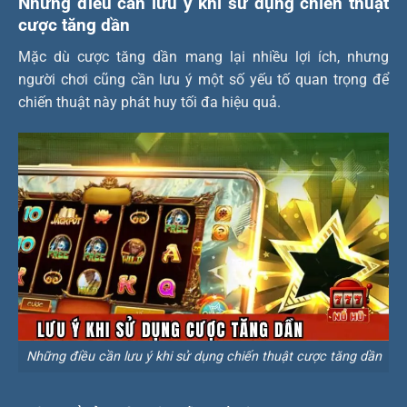
Những điều cần lưu ý khi sử dụng chiến thuật
cược tăng dần
Mặc dù cược tăng dần mang lại nhiều lợi ích, nhưng
người chơi cũng cần lưu ý một số yếu tố quan trọng để
chiến thuật này phát huy tối đa hiệu quả.
Những điều cần lưu ý khi sử dụng chiến thuật cược tăng dần