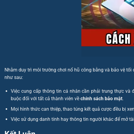
Nhằm duy trì môi trường chơi nổ hũ công bằng và bảo vệ tối đ
như sau:
Việc cung cấp thông tin cá nhân cần phải trung thực và 
buộc đối với tất cả thành viên về
chính sách bảo mật
.
Mọi hình thức can thiệp, thao túng kết quả cược đều bị x
Việc sử dụng danh tính hay thông tin người khác để mở tài