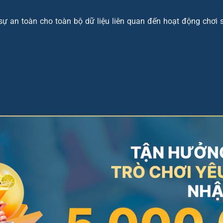
ìn sự an toàn cho toàn bộ dữ liệu liên quan đến hoạt động chơ