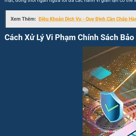
mật, đồng thời ngăn ngừa tối đa các hành vi gian lận có thể x
Xem Thêm:
Điều Khoản Dịch Vụ - Quy Định Cần Chấp Hà
Cách Xử Lý Vi Phạm Chính Sách Bảo