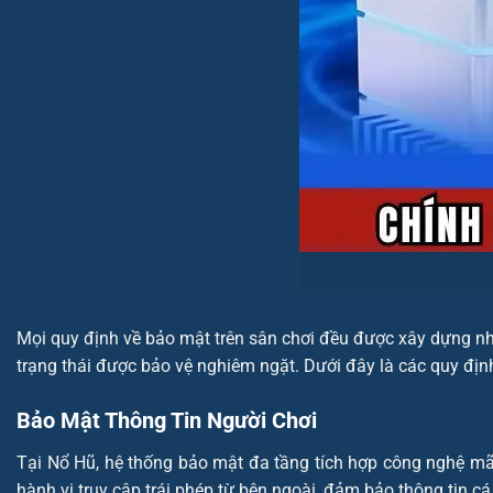
Mọi quy định về bảo mật trên sân chơi đều được xây dựng nh
trạng thái được bảo vệ nghiêm ngặt. Dưới đây là các quy đị
Bảo Mật Thông Tin Người Chơi
Tại Nổ Hũ, hệ thống bảo mật đa tầng tích hợp công nghệ mã
hành vi truy cập trái phép từ bên ngoài, đảm bảo thông tin c