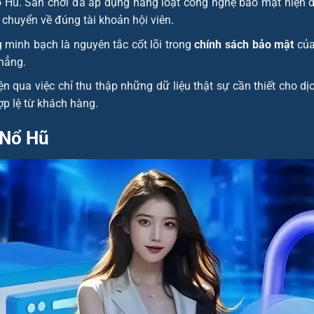
Nổ Hũ. Sân chơi đã áp dụng hàng loạt công nghệ bảo mật hiện 
chuyển về đúng tài khoản hội viên.
 minh bạch là nguyên tắc cốt lõi trong
chính sách bảo mật
của
phẳng.
n qua việc chỉ thu thập những dữ liệu thật sự cần thiết cho dị
p lệ từ khách hàng.
 Nổ Hũ