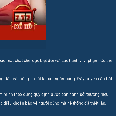
ảo mật chặt chẽ, đặc biệt đối với các hành vi vi phạm. Cụ thể
ng dân và thông tin tài khoản ngân hàng. Đây là yêu cầu bắt
iêm minh theo đúng quy định được ban hành bởi thương hiệu.
các điều khoản bảo vệ người dùng mà hệ thống đã thiết lập.