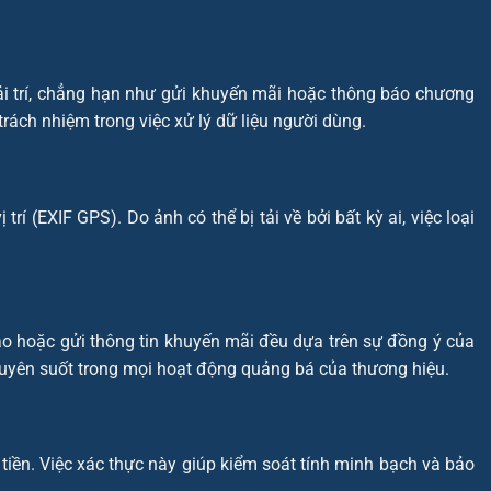
ải trí, chẳng hạn như gửi khuyến mãi hoặc thông báo chương
trách nhiệm trong việc xử lý dữ liệu người dùng.
 (EXIF GPS). Do ảnh có thể bị tải về bởi bất kỳ ai, việc loại
áo hoặc gửi thông tin khuyến mãi đều dựa trên sự đồng ý của
c xuyên suốt trong mọi hoạt động quảng bá của thương hiệu.
tiền. Việc xác thực này giúp kiểm soát tính minh bạch và bảo