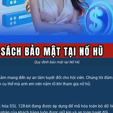
Quy định bảo mật tại Nổ Hũ
ằm mang đến sự an tâm tuyệt đối cho hội viên. Chúng tôi đảm bả
nh cụ thể mà anh em nên nắm rõ khi tham gia nổ hũ:
 hóa SSL 128-bit đang được áp dụng để mã hóa toàn bộ dữ liệ
á nhân của khách hàng luôn được giữ kín và an toàn tuyệt đối.