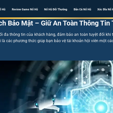
ổ Hũ
Review Game Nổ Hũ
Nổ Hũ Đổi Thưởng
Bắn Cá Nổ Hũ
Xóc Đĩa Nổ 
ch Bảo Mật – Giữ An Toàn Thông Tin 
i đa thông tin của khách hàng, đảm bảo an toàn tuyệt đối khi t
ời là các phương thức giúp bạn bảo vệ tài khoản hội viên một cá