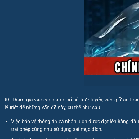
Khi tham gia vào các game nổ hũ trực tuyến, việc giữ an toà
lý triệt để những vấn đề này, cụ thể như sau:
Việc bảo vệ thông tin cá nhân luôn được đặt lên hàng đầu,
trái phép cũng như sử dụng sai mục đích.