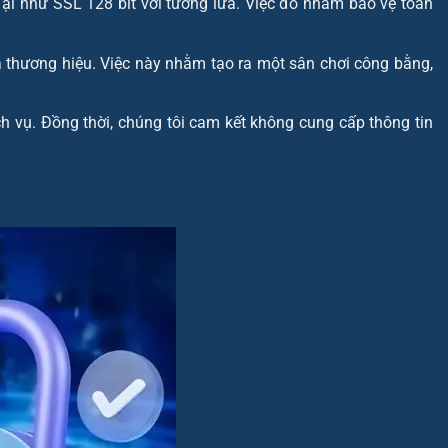
đại như SSL 128 bit với tường lửa. Việc đó nhằm bảo vệ toàn
 thương hiệu. Việc này nhằm tạo ra một sân chơi công bằng,
ch vụ. Đồng thời, chúng tôi cam kết không cung cấp thông tin