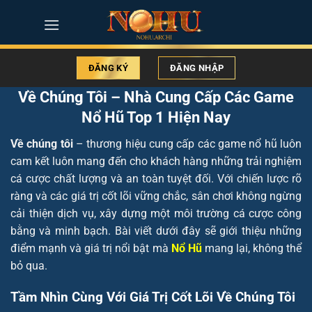
ĐĂNG KÝ
ĐĂNG NHẬP
Về Chúng Tôi – Nhà Cung Cấp Các Game
Nổ Hũ Top 1 Hiện Nay
Về chúng tôi
– thương hiệu cung cấp các game nổ hũ luôn
cam kết luôn mang đến cho khách hàng những trải nghiệm
cá cược chất lượng và an toàn tuyệt đối. Với chiến lược rõ
ràng và các giá trị cốt lõi vững chắc, sân chơi không ngừng
cải thiện dịch vụ, xây dựng một môi trường cá cược công
bằng và minh bạch. Bài viết dưới đây sẽ giới thiệu những
điểm mạnh và giá trị nổi bật mà
Nổ Hũ
mang lại, không thể
bỏ qua.
Tầm Nhìn Cùng Với Giá Trị Cốt Lõi Về Chúng Tôi