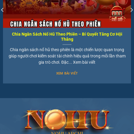
Chia Ngân Sách Nổ Hũ Theo Phiên – Bí Quyết Tăng Cơ Hội
Thắng
Chia ngân sách nổ hũ theo phiên là một chiến lược quan trọng
giúp người chơi kiểm soát tài chính hiệu quả trong mỗi lần tham
gia trò chơi. Đặc... Xem bài viết
XEM BÀI VIẾT