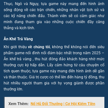
Thục, Ngô và Ngụy, tựa game này mang đến hình ảnh
sống động về các trận chiến, những nhân vật lịch sử và
các kỹ năng chiến đấu. Thành viên sẽ có cảm giác như
mình đang tham gia vào những cuộc chiến đầy căng
thẳng và kịch tính.
Ăn Khế Trả Vàng
Khi giới thiệu
về chúng tôi
, không thể không nói đến siêu
phẩm game nổi đình nổi đám bậc nhất trong năm 2025 –
Ăn khế trả vàng , thu hút đông đảo khách hàng nhờ mức
thưởng cực kỳ hấp dẫn. Lấy cảm hứng từ câu chuyện cổ
tích quen thuộc, tựa game này mang đến hình ảnh dễ gần
và thân thuộc. Giá trị cược có thể lên đến hàng tỷ đồng, thu
hút nhiều người tham gia với hy vọng giành được phần
thưởng lớn.
Xem Thêm:
Nổ Hũ Đổi Thưởng | Cơ Hội Kiếm Tiền