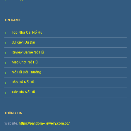
TIN GAME
Top Nhà Cái Nổ Hũ
Sự Kiện Ưu Đãi
Review Game Nổ Hũ
Mẹo Chơi Nổ Hũ
Nổ Hũ Đổi Thưởng
Bắn Cá Nổ Hũ
Xóc Đĩa Nổ Hũ
THÔNG TIN
Website:
https://pandora--jewelry.com.co/