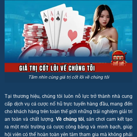
Tầm nhìn cùng giá trị cốt lõi về chúng tôi
Tại thương hiệu, chúng tôi luôn nỗ lực trở thành nhà cung
cấp dịch vụ cá cược nổ hũ trực tuyến hàng đầu, mang đến
cho khách hàng trên toàn thế giới những trải nghiệm giải trí
an toàn và chất lượng.
Về chúng tôi
, sân chơi cam kết tạo
ra một môi trường cá cược công bằng và minh bạch, giúp
hội viên có thể hoàn toàn yên tâm tham gia mà không phải