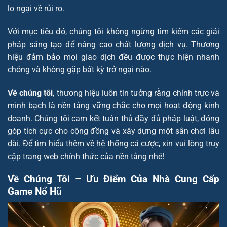
lo ngại về rủi ro.
Với mục tiêu đó, chúng tôi không ngừng tìm kiếm các giải
pháp sáng tạo để nâng cao chất lượng dịch vụ. Thương
hiệu đảm bảo mọi giao dịch đều được thực hiện nhanh
chóng và không gặp bất kỳ trở ngại nào.
Về chúng tôi
, thương hiệu luôn tin tưởng rằng chính trực và
minh bạch là nền tảng vững chắc cho mọi hoạt động kinh
doanh. Chúng tôi cam kết tuân thủ đầy đủ pháp luật, đóng
góp tích cực cho cộng đồng và xây dựng một sân chơi lâu
dài. Để tìm hiểu thêm về hệ thống cá cược, xin vui lòng truy
cập trang web chính thức của nền tảng nhé!
Về Chúng Tôi – Ưu Điểm Của Nhà Cung Cấp
Game Nổ Hũ