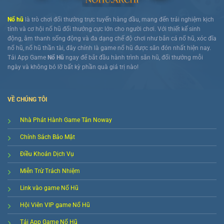
Nổ hũ
là trò chơi đổi thưởng trực tuyến hàng đầu, mang đến trải nghiệm kịch
tính và cơ hội nổ hũ đổi thưởng cực lớn cho người chơi. Với thiết kế sinh
động, âm thanh sống động và đa dạng chế độ chơi như bắn cá nổ hũ, xóc đĩa
nổ hũ, nổ hũ thần tài, đây chính là game nổ hũ được săn đón nhất hiện nay.
Tải App Game
Nổ Hũ
ngay để bắt đầu hành trình săn hũ, đổi thưởng mỗi
ngày và không bỏ lỡ bất kỳ phần quà giá trị nào!
VỀ CHÚNG TÔI
Nhà Phát Hành Game Tân Noway
Chính Sách Bảo Mật
Điều Khoản Dịch Vụ
Miễn Trừ Trách Nhiệm
Link vào game Nổ Hũ
Hội Viên VIP game Nổ Hũ
Tải App Game Nổ Hũ