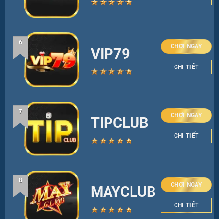
6
CHƠI NGAY
VIP79
CHI TIẾT
7
CHƠI NGAY
TIPCLUB
CHI TIẾT
8
CHƠI NGAY
MAYCLUB
CHI TIẾT