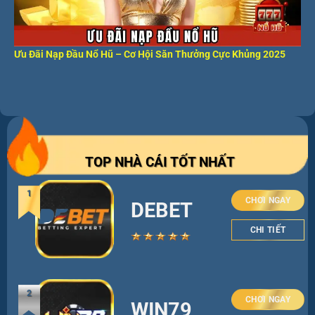
Ưu Đãi Nạp Đầu Nổ Hũ – Cơ Hội Săn Thưởng Cực Khủng 2025
TOP NHÀ CÁI TỐT NHẤT
1
CHƠI NGAY
DEBET
CHI TIẾT
2
CHƠI NGAY
WIN79