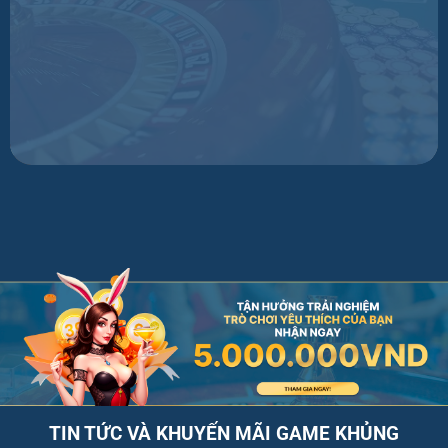
TIN TỨC VÀ KHUYẾN MÃI GAME KHỦNG