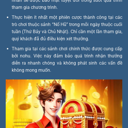
nhân sẽ được bảo mật tuyệt đối trong suốt quá trình
tham gia chương trình.
Thực hiện ít nhất một phiên cược thành công tại các
trò chơi thuộc sảnh “Nổ Hũ” trong mỗi ngày thuộc cuối
tuần (Thứ Bảy và Chủ Nhật). Chỉ cần một lần tham gia,
quý khách đã đủ điều kiện xét thưởng.
Tham gia tại các sảnh chơi chính thức được cung cấp
bởi nohu. Việc này đảm bảo quá trình nhận thưởng
diễn ra nhanh chóng và không phát sinh các vấn đề
không mong muốn.