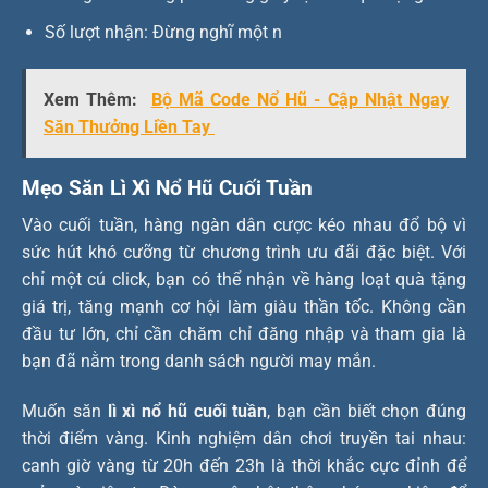
Số lượt nhận: Đừng nghĩ một n
Xem Thêm:
Bộ Mã Code Nổ Hũ - Cập Nhật Ngay
Săn Thưởng Liền Tay
Mẹo Săn Lì Xì Nổ Hũ Cuối Tuần
Vào cuối tuần, hàng ngàn dân cược kéo nhau đổ bộ vì
sức hút khó cưỡng từ chương trình ưu đãi đặc biệt. Với
chỉ một cú click, bạn có thể nhận về hàng loạt quà tặng
giá trị, tăng mạnh cơ hội làm giàu thần tốc. Không cần
đầu tư lớn, chỉ cần chăm chỉ đăng nhập và tham gia là
bạn đã nằm trong danh sách người may mắn.
Muốn săn
lì xì nổ hũ cuối tuần
, bạn cần biết chọn đúng
thời điểm vàng. Kinh nghiệm dân chơi truyền tai nhau:
canh giờ vàng từ 20h đến 23h là thời khắc cực đỉnh để