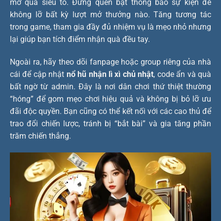
mở quà siêu to. Đừng quên bật thông báo sự kiện để
không lỡ bất kỳ lượt mở thưởng nào. Tăng tương tác
trong game, tham gia đầy đủ nhiệm vụ là mẹo nhỏ nhưng
lại giúp bạn tích điểm nhận quà đều tay.
Ngoài ra, hãy theo dõi fanpage hoặc group riêng của nhà
cái để cập nhật
nổ hũ nhận lì xì chủ nhật
, code ẩn và quà
bất ngờ từ admin. Đây là nơi dân chơi thứ thiệt thường
“hóng” để gom mẹo chơi hiệu quả và không bị bỏ lỡ ưu
đãi độc quyền. Bạn cũng có thể kết nối với các cao thủ để
trao đổi chiến lược, tránh bị “bắt bài” và gia tăng phần
trăm chiến thắng.