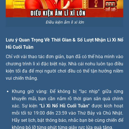
Điều kiện ẵm lì xì lớn
Lưu ý Quan Trọng Về Thời Gian & Số Lượt Nhận Lì Xì Nổ
Hũ Cuối Tuần
Chỉ với vài thao tác đơn giản, bạn đã có thể hòa mình vào
chương trình lì xì đặc biệt này. Nhà cái nohu luôn
tạo điều
kiện tối đa để mọi người chơi đều có thể tận hưởng niềm
vui chiến thắng.
Khung giờ vàng: Để không bị “lạc nhịp” giữa rừng
khuyến mãi, bạn cần nắm rõ thời gian săn quà chính
xác. Sự kiện
“Lì Xì Nổ Hũ Cuối Tuần”
được kích hoạt
mỗi tối từ 19:00 đến 23:59 vào Thứ Bảy và Chủ Nhật.
Hãy set lịch, bật thông báo, nhắc bạn bè cùng chiến để
không bỏ lỡ từng phút từng giây rực lửa quà tặng.