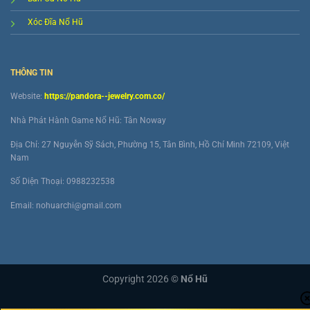
Xóc Đĩa Nổ Hũ
THÔNG TIN
Website:
https://pandora--jewelry.com.co/
Nhà Phát Hành Game Nổ Hũ: Tân Noway
Địa Chỉ: 27 Nguyễn Sỹ Sách, Phường 15, Tân Bình, Hồ Chí Minh 72109, Việt
Nam
Số Diện Thoại: 0988232538
Email:
nohuarchi@gmail.com
Copyright 2026 ©
Nổ Hũ