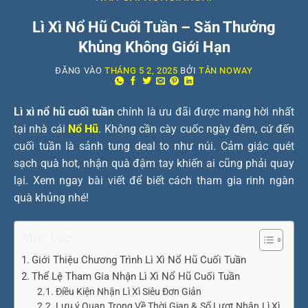
Lì Xì Nổ Hũ Cuối Tuần – Săn Thưởng
Khủng Không Giới Hạn
ĐĂNG VÀO
THÁNG 5 2, 2025
BỞI
TÂN NOWAY
Lì xì nổ hũ cuối tuần
chính là ưu đãi được mang hời nhất
tại nhà cái
Nổ Hũ
. Không cần cày cuốc ngày đêm, cứ đến
cuối tuần là sảnh tung deal to như núi. Cảm giác quét
sạch quà hot, nhận quà đậm tay khiến ai cũng phải quay
lại. Xem ngay bài viết để biết cách tham gia rinh ngàn
quà khủng nhé!
Mục Lục
Giới Thiệu Chương Trình Lì Xì Nổ Hũ Cuối Tuần
Thể Lệ Tham Gia Nhận Lì Xì Nổ Hũ Cuối Tuần
Điều Kiện Nhận Lì Xì Siêu Đơn Giản
Lưu ý Quan Trọng Về Thời Gian & Số Lượt Nhận Lì Xì